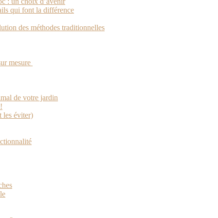
oc : un choix d’avenir
ils qui font la différence
olution des méthodes traditionnelles
 sur mesure
mal de votre jardin
!
 les éviter)
ctionnalité
ches
le