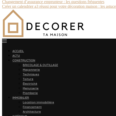
Changement d’assurance emprunteur : les questions fréquentes
Créer un calendrier a3 réussi pour votre décoration maison : les astuce
ACCUEIL
ACTU
CONSTRUCTION
BRICOLAGE & OUTILLAGE
Maçonnerie
Techniques
Toiture
Électricité
Menuiserie
Plomberie
IMMOBILIER
Location immobilière
Financement
Architecture