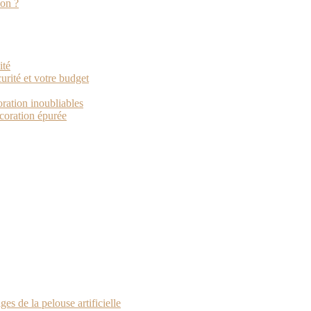
ion ?
ité
urité et votre budget
ration inoubliables
écoration épurée
es de la pelouse artificielle