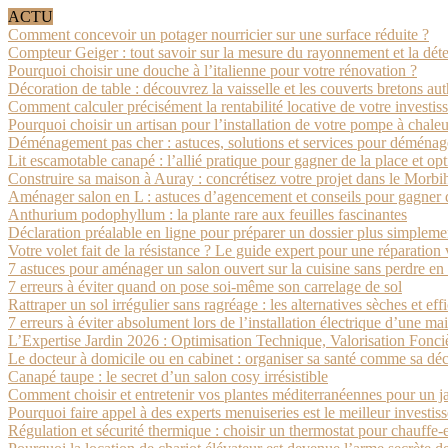
ACTU
Comment concevoir un potager nourricier sur une surface réduite ?
Compteur Geiger : tout savoir sur la mesure du rayonnement et la détec
Pourquoi choisir une douche à l’italienne pour votre rénovation ?
Décoration de table : découvrez la vaisselle et les couverts bretons au
Comment calculer précisément la rentabilité locative de votre investi
Pourquoi choisir un artisan pour l’installation de votre pompe à chale
Déménagement pas cher : astuces, solutions et services pour déménage
Lit escamotable canapé : l’allié pratique pour gagner de la place et opt
Construire sa maison à Auray : concrétisez votre projet dans le Morbi
Aménager salon en L : astuces d’agencement et conseils pour gagner 
Anthurium podophyllum : la plante rare aux feuilles fascinantes
Déclaration préalable en ligne pour préparer un dossier plus simpleme
Votre volet fait de la résistance ? Le guide expert pour une réparation 
7 astuces pour aménager un salon ouvert sur la cuisine sans perdre e
7 erreurs à éviter quand on pose soi-même son carrelage de sol
Rattraper un sol irrégulier sans ragréage : les alternatives sèches et eff
7 erreurs à éviter absolument lors de l’installation électrique d’une ma
L’Expertise Jardin 2026 : Optimisation Technique, Valorisation Fonc
Le docteur à domicile ou en cabinet : organiser sa santé comme sa dé
Canapé taupe : le secret d’un salon cosy irrésistible
Comment choisir et entretenir vos plantes méditerranéennes pour un j
Pourquoi faire appel à des experts menuiseries est le meilleur investi
Régulation et sécurité thermique : choisir un thermostat pour chauffe-