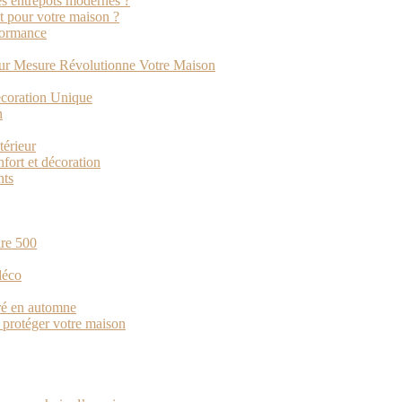
des entrepôts modernes ?
t pour votre maison ?
rformance
sur Mesure Révolutionne Votre Maison
écoration Unique
n
térieur
nfort et décoration
nts
ire 500
déco
oré en automne
r protéger votre maison