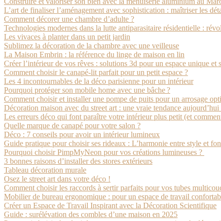
Construire et valoriser son bien avec la menuiserie aluminium au Mar
L’art de finaliser l’aménagement avec sophistication : maîtriser les déta
Comment décorer une chambre d’adulte ?
Technologies modernes dans la lutte antiparasitaire résidentielle : rév
Les vivaces à planter dans un petit jardin
Sublimez la décoration de la chambre avec une veilleuse
La Maison Embrin : la référence du linge de maison en lin
Créer l’intérieur de vos rêves : solutions 3d pour un espace unique et
Comment choisir le canapé-lit parfait pour un petit espace ?
Les 4 incontournables de la déco parisienne pour un intérieur
Pourquoi protéger son mobile home avec une bâche ?
Comment choisir et installer une pompe de puits pour un arrosage opti
Décoration maison avec du street art : une vraie tendance aujourd’hui 
Les erreurs déco qui font paraître votre intérieur plus petit (et comment
Quelle marque de canapé pour votre salon ?
Déco : 7 conseils pour avoir un intérieur lumineux
Guide pratique pour choisir ses rideaux : L’harmonie entre style et fon
Pourquoi choisir PimpMyNeon pour vos créations lumineuses ?
3 bonnes raisons d’installer des stores extérieurs
Tableau décoration murale
Osez le street art dans votre déco !
Comment choisir les raccords à sertir parfaits pour vos tubes multicou
Mobilier de bureau ergonomique : pour un espace de travail confortab
Créer un Espace de Travail Inspirant avec la Décoration Scientifique
Guide : surélévation des combles d’une maison en 2025