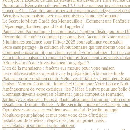
Pourquoi la location de chariot élévateur est devenue l’arme secrète 
Pourquoi la Rénovation de fenêtres PVC est le meilleur investissemen
Concept Alu : L’art de transformer votre maison avec élégance et pe
Sécurisez votre maison avec nos menuiseries haute performance
Le Secret le Mieux Gardé des Montreuillois : Comment une Fenêtre 
Dépannage plombier, quand faut-il appeler ?
Papier Peint Panoramique Personnalisé : L’Option Idéale pour une D
Décoration d’entrée : comment personnaliser l’accueil de votre maiso
5 luminaires tendance pour l’hiver 2025 pour sublimer votre salon
Store sans perçage : la solution révolutionnaire qui transforme votre in
Comment choisir un lit pour chien assorti à votre mobilier : l’art de co
Entretenir sa maison : Comment réparer efficacement vos volets roula
Adoucisseur d’eau : investissement ou gadget ?
L’art de la menuiserie : fenêtres sur mesure pour votre maison
Les outils essentiels du peintre : de la préparation à la touche finale
Planifier votre Entraînement de Vélo avec le Jackery Générateur Sola
Cloison Verrière Chambre : Intimité et Clarté pour Votre Espace Nuit
Aménagement de votre extérieur : les 7 idées à suivre pour une belle 
Comment devenir expert en bâtiment : guide complet de formation
Jardinage : 3 plantes à fleurs à planter absolument pour un jardin col
Installateur de porte blindée : Alliez sécurité, modernité et design pou
Optimisez votre espace extérieur avec un abri de jardin pratique
Moulures pour plafond et mur pour votre déco d’intérieur
Installation de fenêtres : étapes clés pour un projet réussi
Ces détails qui subliment votre intérieur