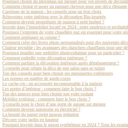
Pourquoi choisir du plexiglass sur mesure pour vos projets de décorat
Comment choisir et poser un parquet chevron pour une déco élégante
Carrelage de la maison : les conseils pour un bon choix
Réinventez votre intérieur avec la décoration Bio-inspirée
Comment devenir propriétaire de maison à petit budget ?
Investir dans l’immobilier locatif en 2024 : entre prudence et profitabil
Pourquoi l’entretien de votre chaudière gaz est essentiel pour votre séc
Comment aménager sa cuisine ?
Comment créer des livres photo personnalisés pour des souvenirs déco
Chaleur invisible : les avantages des planchers chauffants pour une d
Pourquoi installer une ombrière photovoltaïque pour un particulier ?
Comment embellir votre décoration intérieure ?
Comment parfaire la décoration intérieure après déménagement ?
5 conseils pour refaire la déco de son salon sans se ruiner
Top des conseils pour bien choisir ses menuiseries extérieures
Les normes en matière de garde-corps
Le cache-vis : un accessoire incontournable à la maison
Les portes d’intérieur : comment faire le bon choix ?
Top des astuces pour bien choisir son volet roulant
Mobilier extérieur : comment faire le bon choix ?
3 conseils pour le choix d’une porte de garage sur mesure
Comment devenir autonome en électricité ?
La beauté du papier peint tasseau imitation
Décorer votre jardin en hauteur
Pourquoi investir dans le gazon synthétique en 2024 ? Tous les avantag