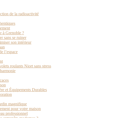
tion de la radioactivité
thentiques
ssement
ur à Grenoble ?
r sans se ruiner
imiser son intérieur
han
de l’espace
nt
volets roulants Niort sans stress
n harmonie
icaces
ison
ière et Équipements Durables
coration
ardin magnifique
ssement pour votre maison
eau professionnel