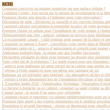
ACTU
Comment concevoir un potager nourricier sur une surface réduite ?
Compteur Geiger : tout savoir sur la mesure du rayonnement et la détec
Pourquoi choisir une douche à l’italienne pour votre rénovation ?
Décoration de table : découvrez la vaisselle et les couverts bretons au
Comment calculer précisément la rentabilité locative de votre investi
Pourquoi choisir un artisan pour l’installation de votre pompe à chale
Déménagement pas cher : astuces, solutions et services pour déménage
Lit escamotable canapé : l’allié pratique pour gagner de la place et opt
Construire sa maison à Auray : concrétisez votre projet dans le Morbi
Aménager salon en L : astuces d’agencement et conseils pour gagner 
Anthurium podophyllum : la plante rare aux feuilles fascinantes
Déclaration préalable en ligne pour préparer un dossier plus simpleme
Votre volet fait de la résistance ? Le guide expert pour une réparation 
7 astuces pour aménager un salon ouvert sur la cuisine sans perdre e
7 erreurs à éviter quand on pose soi-même son carrelage de sol
Rattraper un sol irrégulier sans ragréage : les alternatives sèches et eff
7 erreurs à éviter absolument lors de l’installation électrique d’une ma
L’Expertise Jardin 2026 : Optimisation Technique, Valorisation Fonc
Le docteur à domicile ou en cabinet : organiser sa santé comme sa dé
Canapé taupe : le secret d’un salon cosy irrésistible
Comment choisir et entretenir vos plantes méditerranéennes pour un j
Pourquoi faire appel à des experts menuiseries est le meilleur investi
Régulation et sécurité thermique : choisir un thermostat pour chauffe-