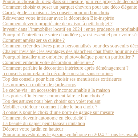
Pourquoi choisir du plexiglass sur mesure pour vos projets de décorat
Comment choisir et poser un parquet chevron pour une déco élégante
Carrelage de la maison : les conseils pour un bon choix
Réinventez votre intérieur avec la décoration Bio-inspirée
Comment devenir propriétaire de maison à petit budget ?
Investir dans l’immobilier locatif en 2024 : entre prudence et profitabil
Pourquoi l’entretien de votre chaudière gaz est essentiel pour votre séc
Comment aménager sa cuisine ?
Comment créer des livres photo personnalisés pour des souvenirs déco
Chaleur invisible : les avantages des planchers chauffants pour une d
Pourquoi installer une ombrière photovoltaïque pour un particulier ?
Comment embellir votre décoration intérieure ?
Comment parfaire la décoration intérieure après déménagement ?
5 conseils pour refaire la déco de son salon sans se ruiner
Top des conseils pour bien choisir ses menuiseries extérieures
Les normes en matière de garde-corps
Le cache-vis : un accessoire incontournable à la maison
Les portes d’intérieur : comment faire le bon choix ?
Top des astuces pour bien choisir son volet roulant
Mobilier extérieur : comment faire le bon choix ?
3 conseils pour le choix d’une porte de garage sur mesure
Comment devenir autonome en électricité ?
La beauté du papier peint tasseau imitation
Décorer votre jardin en hauteur
Pourquoi investir dans le gazon synthétique en 2024 ? Tous les avantag