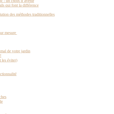
oc : un choix d’avenir
ils qui font la différence
olution des méthodes traditionnelles
 sur mesure
mal de votre jardin
!
 les éviter)
ctionnalité
ches
le