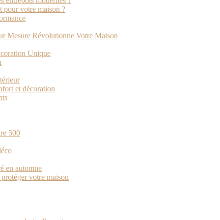
des entrepôts modernes ?
t pour votre maison ?
rformance
sur Mesure Révolutionne Votre Maison
écoration Unique
n
térieur
nfort et décoration
nts
ire 500
déco
oré en automne
r protéger votre maison