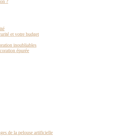
ion ?
ité
urité et votre budget
ration inoubliables
écoration épurée
es de la pelouse artificielle