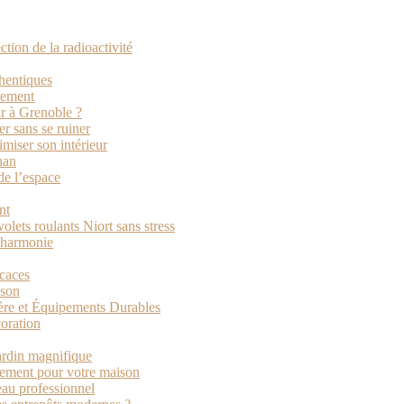
tion de la radioactivité
thentiques
ssement
ur à Grenoble ?
r sans se ruiner
imiser son intérieur
han
de l’espace
nt
volets roulants Niort sans stress
n harmonie
icaces
ison
ière et Équipements Durables
coration
ardin magnifique
ssement pour votre maison
eau professionnel