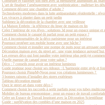
Construire et valoriser son bien avec la menuiserie aluminium au Mar
L’art de finaliser l’aménagement avec sophistication : maîtriser les déta
Comment décorer une chambre d’adulte ?
Technologies modernes dans la lutte antiparasitaire résidentielle : rév
Les vivaces à planter dans un petit jardin
Sublimez la décoration de la chambre avec une veilleuse
La Maison Embrin : la référence du linge de maison en lin
Créer l’intérieur de vos rêves : solutions 3d pour un espace unique et
Comment choisir le canapé-lit parfait pour un petit espace ?
Les 4 incontournables de la déco parisienne pour un intérieur
Pourquoi protéger son mobile home avec une bâche ?
Comment choisir et installer une pompe de puits pour un arrosage opti
Décoration maison avec du street art : une vraie tendance aujourd’hui 
Les erreurs déco qui font paraître votre intérieur plus petit (et comment
Quelle marque de canapé pour votre salon ?
Déco : 7 conseils pour avoir un intérieur lumineux
Guide pratique pour choisir ses rideaux : L’harmonie entre style et fon
Pourquoi choisir PimpMyNeon pour vos créations lumineuses ?
3 bonnes raisons d’installer des stores extérieurs
Tableau décoration murale
Osez le street art dans votre déco !
Comment choisir les raccords à sertir parfaits pour vos tubes multicou
Mobilier de bureau ergonomique : pour un espace de travail confortab
Créer un Espace de Travail Inspirant avec la Décoration Scientifique
Guide : surélévation des combles d’une maison en 2025