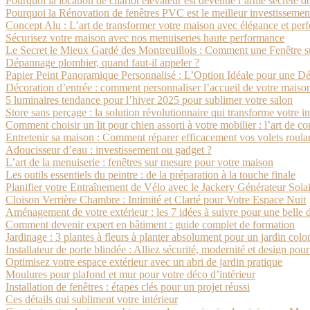
Pourquoi la location de chariot élévateur est devenue l’arme secrète 
Pourquoi la Rénovation de fenêtres PVC est le meilleur investissemen
Concept Alu : L’art de transformer votre maison avec élégance et pe
Sécurisez votre maison avec nos menuiseries haute performance
Le Secret le Mieux Gardé des Montreuillois : Comment une Fenêtre 
Dépannage plombier, quand faut-il appeler ?
Papier Peint Panoramique Personnalisé : L’Option Idéale pour une D
Décoration d’entrée : comment personnaliser l’accueil de votre maiso
5 luminaires tendance pour l’hiver 2025 pour sublimer votre salon
Store sans perçage : la solution révolutionnaire qui transforme votre in
Comment choisir un lit pour chien assorti à votre mobilier : l’art de co
Entretenir sa maison : Comment réparer efficacement vos volets roula
Adoucisseur d’eau : investissement ou gadget ?
L’art de la menuiserie : fenêtres sur mesure pour votre maison
Les outils essentiels du peintre : de la préparation à la touche finale
Planifier votre Entraînement de Vélo avec le Jackery Générateur Sola
Cloison Verrière Chambre : Intimité et Clarté pour Votre Espace Nuit
Aménagement de votre extérieur : les 7 idées à suivre pour une belle 
Comment devenir expert en bâtiment : guide complet de formation
Jardinage : 3 plantes à fleurs à planter absolument pour un jardin col
Installateur de porte blindée : Alliez sécurité, modernité et design pou
Optimisez votre espace extérieur avec un abri de jardin pratique
Moulures pour plafond et mur pour votre déco d’intérieur
Installation de fenêtres : étapes clés pour un projet réussi
Ces détails qui subliment votre intérieur