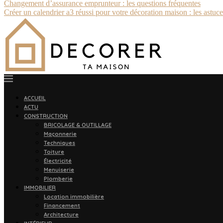
Changement d’assurance emprunteur : les questions fréquentes
Créer un calendrier a3 réussi pour votre décoration maison : les astuce
ACCUEIL
ACTU
CONSTRUCTION
BRICOLAGE & OUTILLAGE
Maçonnerie
Techniques
Toiture
Électricité
Menuiserie
Plomberie
IMMOBILIER
Location immobilière
Financement
Architecture