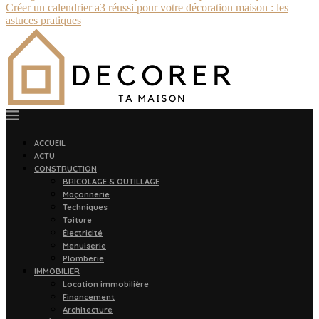
Créer un calendrier a3 réussi pour votre décoration maison : les
astuces pratiques
ACCUEIL
ACTU
CONSTRUCTION
BRICOLAGE & OUTILLAGE
Maçonnerie
Techniques
Toiture
Électricité
Menuiserie
Plomberie
IMMOBILIER
Location immobilière
Financement
Architecture