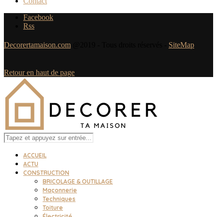
Contact
Facebook
Rss
Decorertamaison.com
@2019 - Tous droits réservés -
SiteMap
Retour en haut de page
ACCUEIL
ACTU
CONSTRUCTION
BRICOLAGE & OUTILLAGE
Maçonnerie
Techniques
Toiture
Électricité