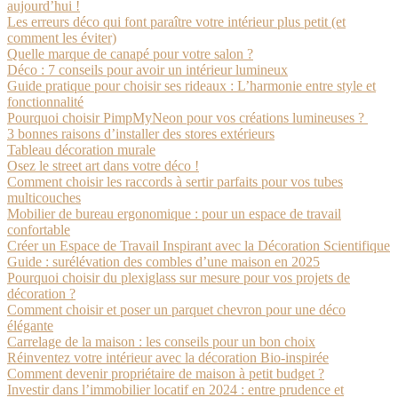
aujourd’hui !
Les erreurs déco qui font paraître votre intérieur plus petit (et
comment les éviter)
Quelle marque de canapé pour votre salon ?
Déco : 7 conseils pour avoir un intérieur lumineux
Guide pratique pour choisir ses rideaux : L’harmonie entre style et
fonctionnalité
Pourquoi choisir PimpMyNeon pour vos créations lumineuses ?
3 bonnes raisons d’installer des stores extérieurs
Tableau décoration murale
Osez le street art dans votre déco !
Comment choisir les raccords à sertir parfaits pour vos tubes
multicouches
Mobilier de bureau ergonomique : pour un espace de travail
confortable
Créer un Espace de Travail Inspirant avec la Décoration Scientifique
Guide : surélévation des combles d’une maison en 2025
Pourquoi choisir du plexiglass sur mesure pour vos projets de
décoration ?
Comment choisir et poser un parquet chevron pour une déco
élégante
Carrelage de la maison : les conseils pour un bon choix
Réinventez votre intérieur avec la décoration Bio-inspirée
Comment devenir propriétaire de maison à petit budget ?
Investir dans l’immobilier locatif en 2024 : entre prudence et