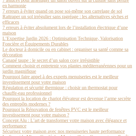
7 astuces pour aménager un salon ouvert sur la cuisine sans perdre
en harmonie
7 erreurs à éviter quand on pose soi-même son carrelage de sol
Rattraper un sol irrégulier sans ragréage : les alternatives sèches et
efficaces
7 erreurs à éviter absolument lors de l’installation électrique d’une
maison
L’Expertise Jardin 2026 : Optimisation Technique, Valorisation
Foncière et Équipements Durables
Le docteur à domicile ou en cabinet : organiser sa santé comme sa
décoration
Canapé taupe : le secret d’un salon cosy irrésistible
Comment choisir et entretenir vos plantes méditerranéennes pour un
jardin magnifique
Pourquoi faire appel à des experts menuiseries est le meilleur
investissement pour votre maison
Régulation et sécurité thermique : choisir un thermostat pour
chauffe-eau professionnel
Pourquoi la location de chariot élévateur est devenue l’arme secrète
des entrepôts modernes ?
Pourquoi la Rénovation de fenêtres PVC est le meilleur
investissement pour votre maison ?
Concept Alu : L’art de transformer votre maison avec élégance et
performance
Sécurisez votre maison avec nos menuiseries haute performance