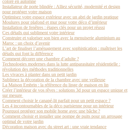
coloré en automne
Installateur de porte blindée : Alliez sécurité, modernité et design
pour protéger votre maison
Optimisez votre espace extérieur avec un abri de jardin pratique
Moulures pour plafond et mur pour votre déco d’intérieur
Installation de fenêtres : étapes clés pour un projet réussi
Ces détails qui subliment votre intérieur
Construire et valoriser son bien avec la menuiserie aluminium au
Maroc : un choix d’avenir
L’art de finaliser l’aménagement avec sophistication : maîtriser les
détails qui font la différence
Comment décorer une chambre d’adulte ?
Technologies modernes dans la lutte antiparasitaire résidentielle :
révolution des méthodes traditionnelles
Les vivaces à planter dans un petit jardin
Sublimez la décoration de la chambre avec une veilleuse
La Maison Embrin : la référence du linge de maison en lin
Créer l’intérieur de vos rêves : solutions 3d pour un espace unique et
sur mesure
Comment choisir le canapé-lit parfait pour un petit espace ?
Les 4 incontournables de la déco parisienne pour un intérieur
Pourquoi protéger son mobile home avec une bâche ?
Comment choisir et installer une pompe de puits pour un arrosage
optimal de votre jardin
Décoration maison avec du street art : une vraie tendance