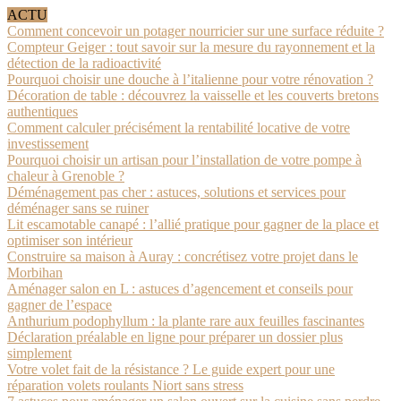
ACTU
Comment concevoir un potager nourricier sur une surface réduite ?
Compteur Geiger : tout savoir sur la mesure du rayonnement et la
détection de la radioactivité
Pourquoi choisir une douche à l’italienne pour votre rénovation ?
Décoration de table : découvrez la vaisselle et les couverts bretons
authentiques
Comment calculer précisément la rentabilité locative de votre
investissement
Pourquoi choisir un artisan pour l’installation de votre pompe à
chaleur à Grenoble ?
Déménagement pas cher : astuces, solutions et services pour
déménager sans se ruiner
Lit escamotable canapé : l’allié pratique pour gagner de la place et
optimiser son intérieur
Construire sa maison à Auray : concrétisez votre projet dans le
Morbihan
Aménager salon en L : astuces d’agencement et conseils pour
gagner de l’espace
Anthurium podophyllum : la plante rare aux feuilles fascinantes
Déclaration préalable en ligne pour préparer un dossier plus
simplement
Votre volet fait de la résistance ? Le guide expert pour une
réparation volets roulants Niort sans stress