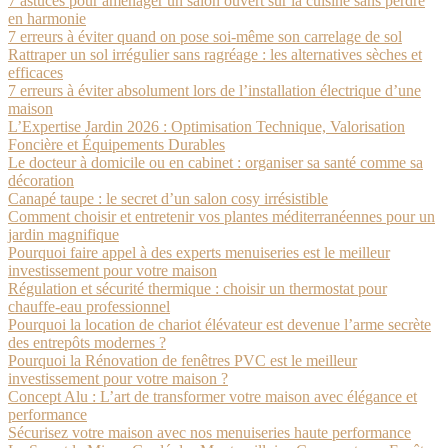
7 astuces pour aménager un salon ouvert sur la cuisine sans perdre
en harmonie
7 erreurs à éviter quand on pose soi-même son carrelage de sol
Rattraper un sol irrégulier sans ragréage : les alternatives sèches et
efficaces
7 erreurs à éviter absolument lors de l’installation électrique d’une
maison
L’Expertise Jardin 2026 : Optimisation Technique, Valorisation
Foncière et Équipements Durables
Le docteur à domicile ou en cabinet : organiser sa santé comme sa
décoration
Canapé taupe : le secret d’un salon cosy irrésistible
Comment choisir et entretenir vos plantes méditerranéennes pour un
jardin magnifique
Pourquoi faire appel à des experts menuiseries est le meilleur
investissement pour votre maison
Régulation et sécurité thermique : choisir un thermostat pour
chauffe-eau professionnel
Pourquoi la location de chariot élévateur est devenue l’arme secrète
des entrepôts modernes ?
Pourquoi la Rénovation de fenêtres PVC est le meilleur
investissement pour votre maison ?
Concept Alu : L’art de transformer votre maison avec élégance et
performance
Sécurisez votre maison avec nos menuiseries haute performance