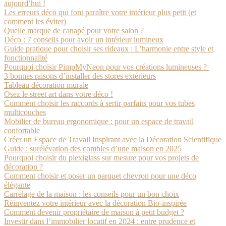
aujourd’hui !
Les erreurs déco qui font paraître votre intérieur plus petit (et
comment les éviter)
Quelle marque de canapé pour votre salon ?
Déco : 7 conseils pour avoir un intérieur lumineux
Guide pratique pour choisir ses rideaux : L’harmonie entre style et
fonctionnalité
Pourquoi choisir PimpMyNeon pour vos créations lumineuses ?
3 bonnes raisons d’installer des stores extérieurs
Tableau décoration murale
Osez le street art dans votre déco !
Comment choisir les raccords à sertir parfaits pour vos tubes
multicouches
Mobilier de bureau ergonomique : pour un espace de travail
confortable
Créer un Espace de Travail Inspirant avec la Décoration Scientifique
Guide : surélévation des combles d’une maison en 2025
Pourquoi choisir du plexiglass sur mesure pour vos projets de
décoration ?
Comment choisir et poser un parquet chevron pour une déco
élégante
Carrelage de la maison : les conseils pour un bon choix
Réinventez votre intérieur avec la décoration Bio-inspirée
Comment devenir propriétaire de maison à petit budget ?
Investir dans l’immobilier locatif en 2024 : entre prudence et