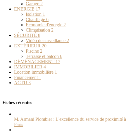
Garage
2
ENERGIE
17
Isolation
1
Chauffage
6
Economie d'énergie
2
Climatisation
2
SÉCURITÉ
8
Vidéo de surveillance
2
EXTÉRIEUR
20
Piscine
2
Terrasse et balcon
6
DÉMÉNAGEMENT
17
IMMOBILIER
4
Location immobilière
1
Financement
1
ACTU
3
Fiches récentes
M. Armani Plombier : L'excellence du service de proximité à
Paris