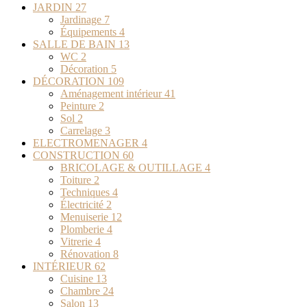
JARDIN
27
Jardinage
7
Équipements
4
SALLE DE BAIN
13
WC
2
Décoration
5
DÉCORATION
109
Aménagement intérieur
41
Peinture
2
Sol
2
Carrelage
3
ELECTROMENAGER
4
CONSTRUCTION
60
BRICOLAGE & OUTILLAGE
4
Toiture
2
Techniques
4
Électricité
2
Menuiserie
12
Plomberie
4
Vitrerie
4
Rénovation
8
INTÉRIEUR
62
Cuisine
13
Chambre
24
Salon
13