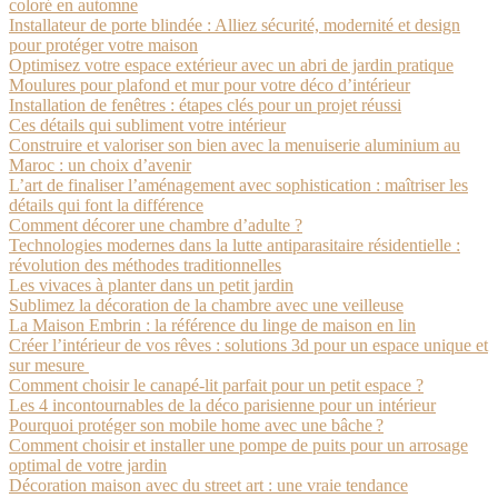
coloré en automne
Installateur de porte blindée : Alliez sécurité, modernité et design
pour protéger votre maison
Optimisez votre espace extérieur avec un abri de jardin pratique
Moulures pour plafond et mur pour votre déco d’intérieur
Installation de fenêtres : étapes clés pour un projet réussi
Ces détails qui subliment votre intérieur
Construire et valoriser son bien avec la menuiserie aluminium au
Maroc : un choix d’avenir
L’art de finaliser l’aménagement avec sophistication : maîtriser les
détails qui font la différence
Comment décorer une chambre d’adulte ?
Technologies modernes dans la lutte antiparasitaire résidentielle :
révolution des méthodes traditionnelles
Les vivaces à planter dans un petit jardin
Sublimez la décoration de la chambre avec une veilleuse
La Maison Embrin : la référence du linge de maison en lin
Créer l’intérieur de vos rêves : solutions 3d pour un espace unique et
sur mesure
Comment choisir le canapé-lit parfait pour un petit espace ?
Les 4 incontournables de la déco parisienne pour un intérieur
Pourquoi protéger son mobile home avec une bâche ?
Comment choisir et installer une pompe de puits pour un arrosage
optimal de votre jardin
Décoration maison avec du street art : une vraie tendance