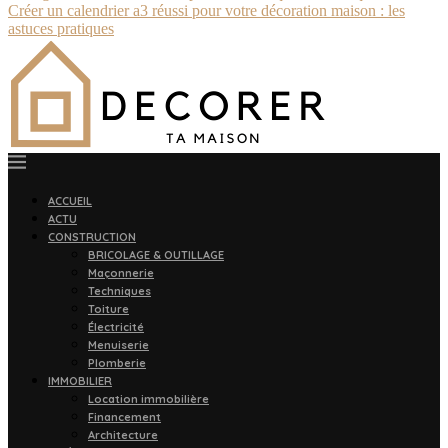
Créer un calendrier a3 réussi pour votre décoration maison : les
astuces pratiques
ACCUEIL
ACTU
CONSTRUCTION
BRICOLAGE & OUTILLAGE
Maçonnerie
Techniques
Toiture
Électricité
Menuiserie
Plomberie
IMMOBILIER
Location immobilière
Financement
Architecture