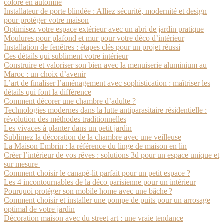
coloré en automne
Installateur de porte blindée : Alliez sécurité, modernité et design
pour protéger votre maison
Optimisez votre espace extérieur avec un abri de jardin pratique
Moulures pour plafond et mur pour votre déco d’intérieur
Installation de fenêtres : étapes clés pour un projet réussi
Ces détails qui subliment votre intérieur
Construire et valoriser son bien avec la menuiserie aluminium au
Maroc : un choix d’avenir
L’art de finaliser l’aménagement avec sophistication : maîtriser les
détails qui font la différence
Comment décorer une chambre d’adulte ?
Technologies modernes dans la lutte antiparasitaire résidentielle :
révolution des méthodes traditionnelles
Les vivaces à planter dans un petit jardin
Sublimez la décoration de la chambre avec une veilleuse
La Maison Embrin : la référence du linge de maison en lin
Créer l’intérieur de vos rêves : solutions 3d pour un espace unique et
sur mesure
Comment choisir le canapé-lit parfait pour un petit espace ?
Les 4 incontournables de la déco parisienne pour un intérieur
Pourquoi protéger son mobile home avec une bâche ?
Comment choisir et installer une pompe de puits pour un arrosage
optimal de votre jardin
Décoration maison avec du street art : une vraie tendance