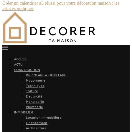
Créer un calendrier a3 réussi pour votre décoration maison : les
astuces pratiques
ACCUEIL
ACTU
CONSTRUCTION
BRICOLAGE & OUTILLAGE
Maçonnerie
Techniques
Toiture
Électricité
Menuiserie
Plomberie
IMMOBILIER
Location immobilière
Financement
Architecture