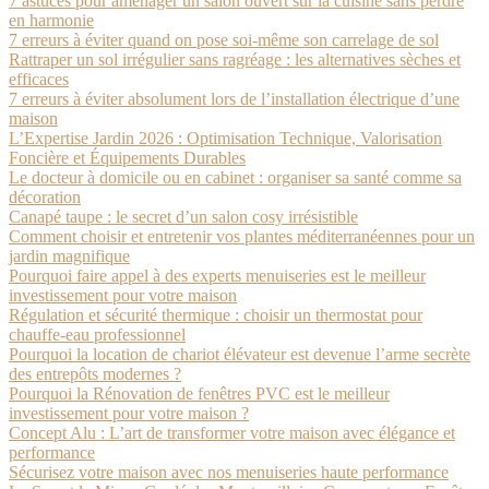
7 astuces pour aménager un salon ouvert sur la cuisine sans perdre
en harmonie
7 erreurs à éviter quand on pose soi-même son carrelage de sol
Rattraper un sol irrégulier sans ragréage : les alternatives sèches et
efficaces
7 erreurs à éviter absolument lors de l’installation électrique d’une
maison
L’Expertise Jardin 2026 : Optimisation Technique, Valorisation
Foncière et Équipements Durables
Le docteur à domicile ou en cabinet : organiser sa santé comme sa
décoration
Canapé taupe : le secret d’un salon cosy irrésistible
Comment choisir et entretenir vos plantes méditerranéennes pour un
jardin magnifique
Pourquoi faire appel à des experts menuiseries est le meilleur
investissement pour votre maison
Régulation et sécurité thermique : choisir un thermostat pour
chauffe-eau professionnel
Pourquoi la location de chariot élévateur est devenue l’arme secrète
des entrepôts modernes ?
Pourquoi la Rénovation de fenêtres PVC est le meilleur
investissement pour votre maison ?
Concept Alu : L’art de transformer votre maison avec élégance et
performance
Sécurisez votre maison avec nos menuiseries haute performance