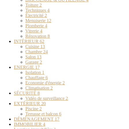
Toiture
2
Techniques
4
Électricité
2
Menuiserie
12
Plomberie
4
Vitrerie
4
Rénovation
8
INTÉRIEUR
62
Cuisine
13
Chambre
24
Salon
13
Garage
2
ENERGIE
17
Isolation
1
Chauffage
6
Economie d'énergie
2
Climatisation
2
SÉCURITÉ
8
Vidéo de surveillance
2
EXTÉRIEUR
20
Piscine
2
Terrasse et balcon
6
DÉMÉNAGEMENT
17
IMMOBILIER
4