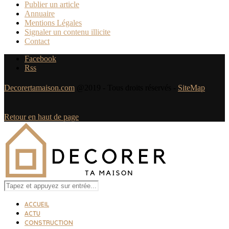
Publier un article
Annuaire
Mentions Légales
Signaler un contenu illicite
Contact
Facebook
Rss
Decorertamaison.com
@2019 - Tous droits réservés -
SiteMap
Retour en haut de page
ACCUEIL
ACTU
CONSTRUCTION