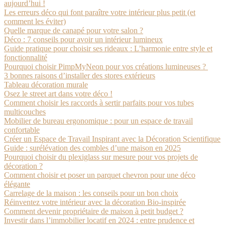
aujourd’hui !
Les erreurs déco qui font paraître votre intérieur plus petit (et
comment les éviter)
Quelle marque de canapé pour votre salon ?
Déco : 7 conseils pour avoir un intérieur lumineux
Guide pratique pour choisir ses rideaux : L’harmonie entre style et
fonctionnalité
Pourquoi choisir PimpMyNeon pour vos créations lumineuses ?
3 bonnes raisons d’installer des stores extérieurs
Tableau décoration murale
Osez le street art dans votre déco !
Comment choisir les raccords à sertir parfaits pour vos tubes
multicouches
Mobilier de bureau ergonomique : pour un espace de travail
confortable
Créer un Espace de Travail Inspirant avec la Décoration Scientifique
Guide : surélévation des combles d’une maison en 2025
Pourquoi choisir du plexiglass sur mesure pour vos projets de
décoration ?
Comment choisir et poser un parquet chevron pour une déco
élégante
Carrelage de la maison : les conseils pour un bon choix
Réinventez votre intérieur avec la décoration Bio-inspirée
Comment devenir propriétaire de maison à petit budget ?
Investir dans l’immobilier locatif en 2024 : entre prudence et