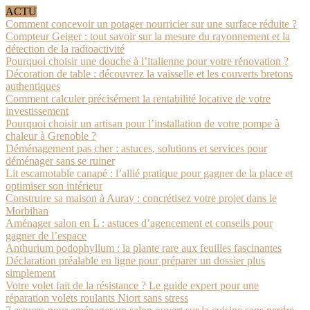
ACTU
Comment concevoir un potager nourricier sur une surface réduite ?
Compteur Geiger : tout savoir sur la mesure du rayonnement et la
détection de la radioactivité
Pourquoi choisir une douche à l’italienne pour votre rénovation ?
Décoration de table : découvrez la vaisselle et les couverts bretons
authentiques
Comment calculer précisément la rentabilité locative de votre
investissement
Pourquoi choisir un artisan pour l’installation de votre pompe à
chaleur à Grenoble ?
Déménagement pas cher : astuces, solutions et services pour
déménager sans se ruiner
Lit escamotable canapé : l’allié pratique pour gagner de la place et
optimiser son intérieur
Construire sa maison à Auray : concrétisez votre projet dans le
Morbihan
Aménager salon en L : astuces d’agencement et conseils pour
gagner de l’espace
Anthurium podophyllum : la plante rare aux feuilles fascinantes
Déclaration préalable en ligne pour préparer un dossier plus
simplement
Votre volet fait de la résistance ? Le guide expert pour une
réparation volets roulants Niort sans stress