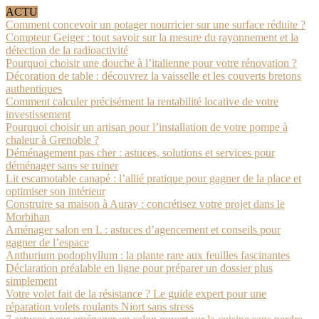
ACTU
Comment concevoir un potager nourricier sur une surface réduite ?
Compteur Geiger : tout savoir sur la mesure du rayonnement et la
détection de la radioactivité
Pourquoi choisir une douche à l’italienne pour votre rénovation ?
Décoration de table : découvrez la vaisselle et les couverts bretons
authentiques
Comment calculer précisément la rentabilité locative de votre
investissement
Pourquoi choisir un artisan pour l’installation de votre pompe à
chaleur à Grenoble ?
Déménagement pas cher : astuces, solutions et services pour
déménager sans se ruiner
Lit escamotable canapé : l’allié pratique pour gagner de la place et
optimiser son intérieur
Construire sa maison à Auray : concrétisez votre projet dans le
Morbihan
Aménager salon en L : astuces d’agencement et conseils pour
gagner de l’espace
Anthurium podophyllum : la plante rare aux feuilles fascinantes
Déclaration préalable en ligne pour préparer un dossier plus
simplement
Votre volet fait de la résistance ? Le guide expert pour une
réparation volets roulants Niort sans stress