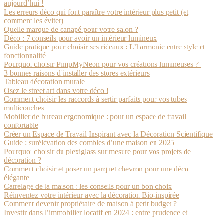
aujourd’hui !
Les erreurs déco qui font paraître votre intérieur plus petit (et
comment les éviter)
Quelle marque de canapé pour votre salon ?
Déco : 7 conseils pour avoir un intérieur lumineux
Guide pratique pour choisir ses rideaux : L’harmonie entre style et
fonctionnalité
Pourquoi choisir PimpMyNeon pour vos créations lumineuses ?
3 bonnes raisons d’installer des stores extérieurs
Tableau décoration murale
Osez le street art dans votre déco !
Comment choisir les raccords à sertir parfaits pour vos tubes
multicouches
Mobilier de bureau ergonomique : pour un espace de travail
confortable
Créer un Espace de Travail Inspirant avec la Décoration Scientifique
Guide : surélévation des combles d’une maison en 2025
Pourquoi choisir du plexiglass sur mesure pour vos projets de
décoration ?
Comment choisir et poser un parquet chevron pour une déco
élégante
Carrelage de la maison : les conseils pour un bon choix
Réinventez votre intérieur avec la décoration Bio-inspirée
Comment devenir propriétaire de maison à petit budget ?
Investir dans l’immobilier locatif en 2024 : entre prudence et