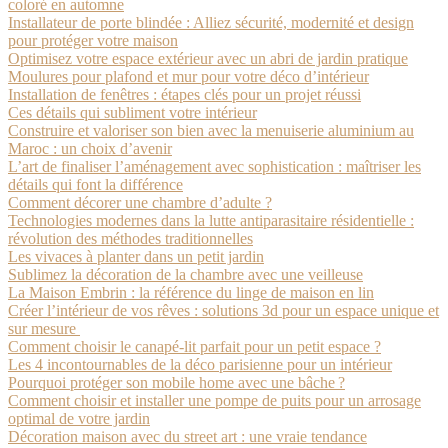
coloré en automne
Installateur de porte blindée : Alliez sécurité, modernité et design
pour protéger votre maison
Optimisez votre espace extérieur avec un abri de jardin pratique
Moulures pour plafond et mur pour votre déco d’intérieur
Installation de fenêtres : étapes clés pour un projet réussi
Ces détails qui subliment votre intérieur
Construire et valoriser son bien avec la menuiserie aluminium au
Maroc : un choix d’avenir
L’art de finaliser l’aménagement avec sophistication : maîtriser les
détails qui font la différence
Comment décorer une chambre d’adulte ?
Technologies modernes dans la lutte antiparasitaire résidentielle :
révolution des méthodes traditionnelles
Les vivaces à planter dans un petit jardin
Sublimez la décoration de la chambre avec une veilleuse
La Maison Embrin : la référence du linge de maison en lin
Créer l’intérieur de vos rêves : solutions 3d pour un espace unique et
sur mesure
Comment choisir le canapé-lit parfait pour un petit espace ?
Les 4 incontournables de la déco parisienne pour un intérieur
Pourquoi protéger son mobile home avec une bâche ?
Comment choisir et installer une pompe de puits pour un arrosage
optimal de votre jardin
Décoration maison avec du street art : une vraie tendance