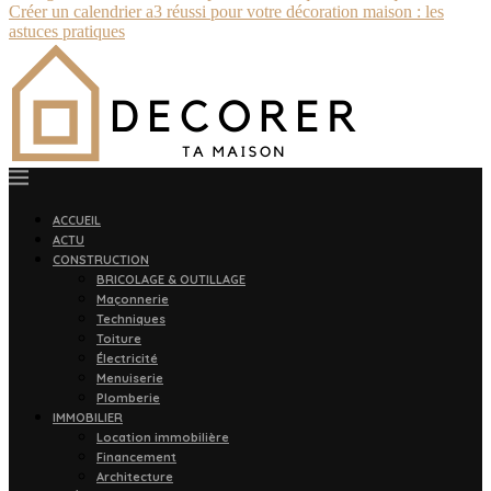
Créer un calendrier a3 réussi pour votre décoration maison : les
astuces pratiques
ACCUEIL
ACTU
CONSTRUCTION
BRICOLAGE & OUTILLAGE
Maçonnerie
Techniques
Toiture
Électricité
Menuiserie
Plomberie
IMMOBILIER
Location immobilière
Financement
Architecture