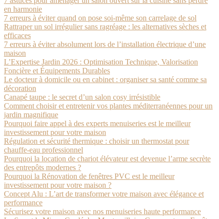
7 astuces pour aménager un salon ouvert sur la cuisine sans perdre
en harmonie
7 erreurs à éviter quand on pose soi-même son carrelage de sol
Rattraper un sol irrégulier sans ragréage : les alternatives sèches et
efficaces
7 erreurs à éviter absolument lors de l’installation électrique d’une
maison
L’Expertise Jardin 2026 : Optimisation Technique, Valorisation
Foncière et Équipements Durables
Le docteur à domicile ou en cabinet : organiser sa santé comme sa
décoration
Canapé taupe : le secret d’un salon cosy irrésistible
Comment choisir et entretenir vos plantes méditerranéennes pour un
jardin magnifique
Pourquoi faire appel à des experts menuiseries est le meilleur
investissement pour votre maison
Régulation et sécurité thermique : choisir un thermostat pour
chauffe-eau professionnel
Pourquoi la location de chariot élévateur est devenue l’arme secrète
des entrepôts modernes ?
Pourquoi la Rénovation de fenêtres PVC est le meilleur
investissement pour votre maison ?
Concept Alu : L’art de transformer votre maison avec élégance et
performance
Sécurisez votre maison avec nos menuiseries haute performance