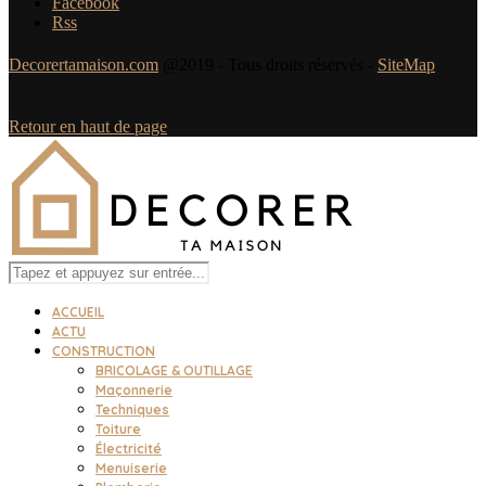
Facebook
Rss
Decorertamaison.com
@2019 - Tous droits réservés -
SiteMap
Retour en haut de page
ACCUEIL
ACTU
CONSTRUCTION
BRICOLAGE & OUTILLAGE
Maçonnerie
Techniques
Toiture
Électricité
Menuiserie