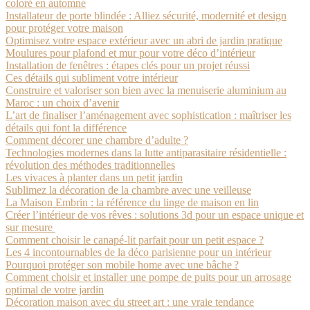
coloré en automne
Installateur de porte blindée : Alliez sécurité, modernité et design
pour protéger votre maison
Optimisez votre espace extérieur avec un abri de jardin pratique
Moulures pour plafond et mur pour votre déco d’intérieur
Installation de fenêtres : étapes clés pour un projet réussi
Ces détails qui subliment votre intérieur
Construire et valoriser son bien avec la menuiserie aluminium au
Maroc : un choix d’avenir
L’art de finaliser l’aménagement avec sophistication : maîtriser les
détails qui font la différence
Comment décorer une chambre d’adulte ?
Technologies modernes dans la lutte antiparasitaire résidentielle :
révolution des méthodes traditionnelles
Les vivaces à planter dans un petit jardin
Sublimez la décoration de la chambre avec une veilleuse
La Maison Embrin : la référence du linge de maison en lin
Créer l’intérieur de vos rêves : solutions 3d pour un espace unique et
sur mesure
Comment choisir le canapé-lit parfait pour un petit espace ?
Les 4 incontournables de la déco parisienne pour un intérieur
Pourquoi protéger son mobile home avec une bâche ?
Comment choisir et installer une pompe de puits pour un arrosage
optimal de votre jardin
Décoration maison avec du street art : une vraie tendance