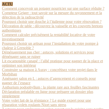
ACTU
Comment concevoir un potager nourricier sur une surface réduite ?
Compteur Geiger : tout savoir sur la mesure du rayonnement et la
détection de la radioactivité
Pourquoi choisir une douche à l’italienne pour votre rénovation ?
Décoration de table : découvrez la vaisselle et les couverts bretons
authentiques
Comment calculer précisément la rentabilité locative de votre
investissement
Pourquoi choisir un artisan pour l’installation de votre pompe à
chaleur à Grenoble ?
Déménagement pas cher : astuces, solutions et services pour
déménager sans se ruiner
Lit escamotable canapé : l’allié pratique pour gagner de la place et
optimiser son intérieur
Construire sa maison à Auray : concrétisez votre projet dans le
Morbihan
Aménager salon en L : astuces d’agencement et conseils pour
gagner de l’espace
Anthurium podophyllum : la plante rare aux feuilles fascinantes
Déclaration préalable en ligne pour préparer un dossier plus
simplement
Votre volet fait de la résistance ? Le guide expert pour une
réparation volets roulants Niort sans stress