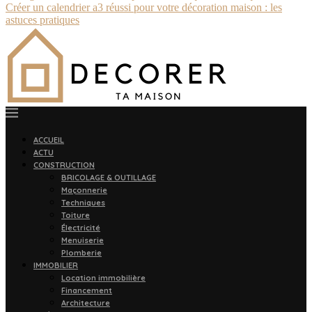
Créer un calendrier a3 réussi pour votre décoration maison : les
astuces pratiques
ACCUEIL
ACTU
CONSTRUCTION
BRICOLAGE & OUTILLAGE
Maçonnerie
Techniques
Toiture
Électricité
Menuiserie
Plomberie
IMMOBILIER
Location immobilière
Financement
Architecture