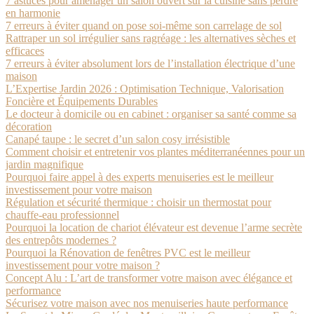
7 astuces pour aménager un salon ouvert sur la cuisine sans perdre
en harmonie
7 erreurs à éviter quand on pose soi-même son carrelage de sol
Rattraper un sol irrégulier sans ragréage : les alternatives sèches et
efficaces
7 erreurs à éviter absolument lors de l’installation électrique d’une
maison
L’Expertise Jardin 2026 : Optimisation Technique, Valorisation
Foncière et Équipements Durables
Le docteur à domicile ou en cabinet : organiser sa santé comme sa
décoration
Canapé taupe : le secret d’un salon cosy irrésistible
Comment choisir et entretenir vos plantes méditerranéennes pour un
jardin magnifique
Pourquoi faire appel à des experts menuiseries est le meilleur
investissement pour votre maison
Régulation et sécurité thermique : choisir un thermostat pour
chauffe-eau professionnel
Pourquoi la location de chariot élévateur est devenue l’arme secrète
des entrepôts modernes ?
Pourquoi la Rénovation de fenêtres PVC est le meilleur
investissement pour votre maison ?
Concept Alu : L’art de transformer votre maison avec élégance et
performance
Sécurisez votre maison avec nos menuiseries haute performance