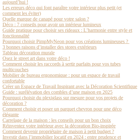
aujourd’hui !
Les erreurs déco qui font paraître votre intérieur plus petit (et
comment les éviter)
Quelle marque de canapé pour votre salon ?
Déco : 7 conseils pour avoir un intérieur lumineux
Guide pratique pour choisir ses rideaux : L’harmonie entre style et
fonctionnalité
Pourquoi choisir PimpMyNeon pour vos créations lumineuses ?
3 bonnes raisons d’installer des stores extérieurs
Tableau décoration murale
Osez le street art dans votre déco !
Comment choisir les raccords à sertir parfaits pour vos tubes
multicouches
Mobilier de bureau ergonomique : pour un espace de travail
confortable
Créer un Espace de Travail Inspirant avec la Décoration Scientifique
Guide : surélévation des combles d’une maison en 2025
Pourquoi choisir du plexiglass sur mesure pour vos projets de
décoration ?
Comment choisir et poser un parquet chevron pour une déco
élégante
Carrelage de la maison : les conseils pour un bon choix
Réinventez votre intérieur avec la décoration Bio-inspirée
Comment devenir propriétaire de maison à petit budget ?
Investir dans l’immobilier locatif en 2024 : entre prudence et