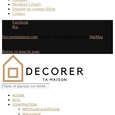
Mentions Légales
Signaler un contenu illicite
Contact
Facebook
Rss
Decorertamaison.com
@2019 - Tous droits réservés -
SiteMap
Retour en haut de page
ACCUEIL
ACTU
CONSTRUCTION
BRICOLAGE & OUTILLAGE
Maçonnerie