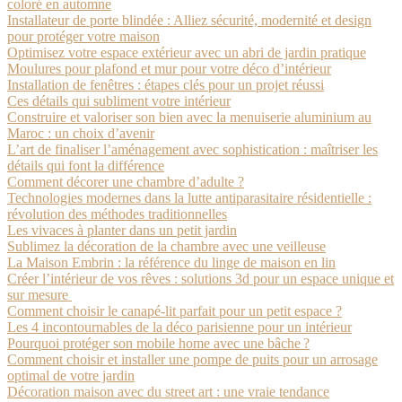
coloré en automne
Installateur de porte blindée : Alliez sécurité, modernité et design
pour protéger votre maison
Optimisez votre espace extérieur avec un abri de jardin pratique
Moulures pour plafond et mur pour votre déco d’intérieur
Installation de fenêtres : étapes clés pour un projet réussi
Ces détails qui subliment votre intérieur
Construire et valoriser son bien avec la menuiserie aluminium au
Maroc : un choix d’avenir
L’art de finaliser l’aménagement avec sophistication : maîtriser les
détails qui font la différence
Comment décorer une chambre d’adulte ?
Technologies modernes dans la lutte antiparasitaire résidentielle :
révolution des méthodes traditionnelles
Les vivaces à planter dans un petit jardin
Sublimez la décoration de la chambre avec une veilleuse
La Maison Embrin : la référence du linge de maison en lin
Créer l’intérieur de vos rêves : solutions 3d pour un espace unique et
sur mesure
Comment choisir le canapé-lit parfait pour un petit espace ?
Les 4 incontournables de la déco parisienne pour un intérieur
Pourquoi protéger son mobile home avec une bâche ?
Comment choisir et installer une pompe de puits pour un arrosage
optimal de votre jardin
Décoration maison avec du street art : une vraie tendance