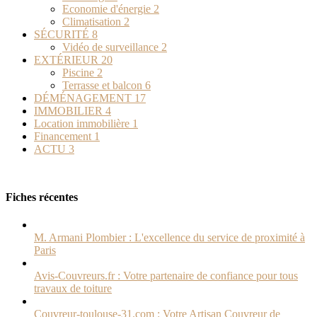
Economie d'énergie
2
Climatisation
2
SÉCURITÉ
8
Vidéo de surveillance
2
EXTÉRIEUR
20
Piscine
2
Terrasse et balcon
6
DÉMÉNAGEMENT
17
IMMOBILIER
4
Location immobilière
1
Financement
1
ACTU
3
Fiches récentes
M. Armani Plombier : L'excellence du service de proximité à
Paris
Avis-Couvreurs.fr : Votre partenaire de confiance pour tous
travaux de toiture
Couvreur-toulouse-31.com : Votre Artisan Couvreur de