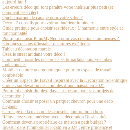
aujourd’hui !
Les erreurs déco qui font paraître votre intérieur plus petit (et
comment les éviter)
Quelle marque de canapé pour votre salon ?
Déco : 7 conseils pour avoir un intérieur lumineux
Guide pratique pour choisir ses rideaux : L’harmonie entre style et
fonctionnalité
Pourquoi choisir PimpMyNeon pour vos créations lumineuses ?
3 bonnes raisons d’installer des stores extérieurs
Tableau décoration murale
Osez le street art dans votre déco !
Comment choisir les raccords à sertir parfaits pour vos tubes
multicouches
Mobilier de bureau ergonomique : pour un espace de travail
confortable
Créer un Espace de Travail Inspirant avec la Décoration Scientifique
Guide : surélévation des combles d’une maison en 2025
Pourquoi choisir du plexiglass sur mesure pour vos projets de
décoration ?
Comment choisir et poser un parquet chevron pour une déco
élégante
Carrelage de la maison : les conseils pour un bon choix
Réinventez votre intérieur avec la décoration Bio-inspirée
Comment devenir propriétaire de maison à petit budget ?
Investir dans l’immobilier locatif en 2024 : entre prudence et