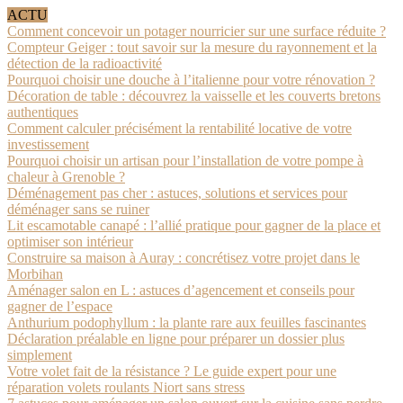
ACTU
Comment concevoir un potager nourricier sur une surface réduite ?
Compteur Geiger : tout savoir sur la mesure du rayonnement et la
détection de la radioactivité
Pourquoi choisir une douche à l’italienne pour votre rénovation ?
Décoration de table : découvrez la vaisselle et les couverts bretons
authentiques
Comment calculer précisément la rentabilité locative de votre
investissement
Pourquoi choisir un artisan pour l’installation de votre pompe à
chaleur à Grenoble ?
Déménagement pas cher : astuces, solutions et services pour
déménager sans se ruiner
Lit escamotable canapé : l’allié pratique pour gagner de la place et
optimiser son intérieur
Construire sa maison à Auray : concrétisez votre projet dans le
Morbihan
Aménager salon en L : astuces d’agencement et conseils pour
gagner de l’espace
Anthurium podophyllum : la plante rare aux feuilles fascinantes
Déclaration préalable en ligne pour préparer un dossier plus
simplement
Votre volet fait de la résistance ? Le guide expert pour une
réparation volets roulants Niort sans stress