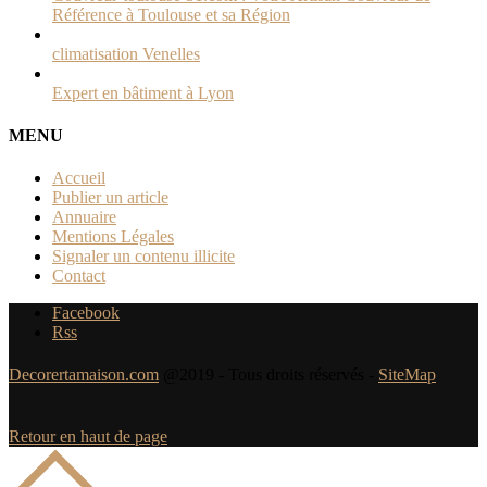
Référence à Toulouse et sa Région
climatisation Venelles
Expert en bâtiment à Lyon
MENU
Accueil
Publier un article
Annuaire
Mentions Légales
Signaler un contenu illicite
Contact
Facebook
Rss
Decorertamaison.com
@2019 - Tous droits réservés -
SiteMap
Retour en haut de page