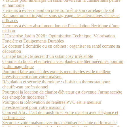
7 astuces pour aménager un salon ouvert sur la cuisine sans perdre
en harmonie
7 erreurs à éviter quand on pose soi-même son carrelage de sol
Rattraper un sol irrégulier sans ragréage : les alternatives sèches et
efficaces
7 erreurs à éviter absolument lors de l’installation électrique d’une
maison
L’Expertise Jardin 2026 : Optimisation Technique, Valorisation
Foncière et Équipements Durables
Le docteur à domicile ou en cabinet : organiser sa santé comme sa
décoration
Canapé taupe : le secret d’un salon cosy irrésistible
Comment choisir et entretenir vos plantes méditerranéennes pour un
jardin magnifique
Pourquoi faire appel à des experts menuiseries est le meilleur
investissement pour votre maison
Régulation et sécurité thermique : choisir un thermostat pour
chauffe-eau professionnel
Pourquoi la location de chariot élévateur est devenue l’arme secrète
des entrepôts modernes ?
Pourquoi la Rénovation de fenêtres PVC est le meilleur
investissement pour votre maison ?
Concept Alu : L’art de transformer votre maison avec élégance et
performance
Sécurisez votre maison avec nos menuiseries haute performance