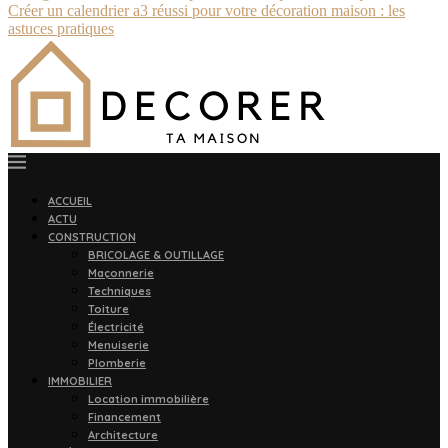
Créer un calendrier a3 réussi pour votre décoration maison : les
astuces pratiques
ACCUEIL
ACTU
CONSTRUCTION
BRICOLAGE & OUTILLAGE
Maçonnerie
Techniques
Toiture
Électricité
Menuiserie
Plomberie
IMMOBILIER
Location immobilière
Financement
Architecture