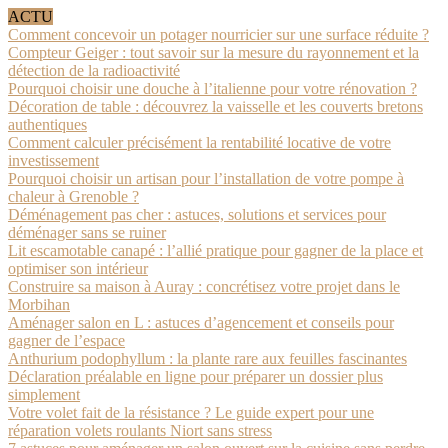
ACTU
Comment concevoir un potager nourricier sur une surface réduite ?
Compteur Geiger : tout savoir sur la mesure du rayonnement et la
détection de la radioactivité
Pourquoi choisir une douche à l’italienne pour votre rénovation ?
Décoration de table : découvrez la vaisselle et les couverts bretons
authentiques
Comment calculer précisément la rentabilité locative de votre
investissement
Pourquoi choisir un artisan pour l’installation de votre pompe à
chaleur à Grenoble ?
Déménagement pas cher : astuces, solutions et services pour
déménager sans se ruiner
Lit escamotable canapé : l’allié pratique pour gagner de la place et
optimiser son intérieur
Construire sa maison à Auray : concrétisez votre projet dans le
Morbihan
Aménager salon en L : astuces d’agencement et conseils pour
gagner de l’espace
Anthurium podophyllum : la plante rare aux feuilles fascinantes
Déclaration préalable en ligne pour préparer un dossier plus
simplement
Votre volet fait de la résistance ? Le guide expert pour une
réparation volets roulants Niort sans stress