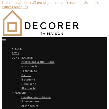
Créer un calendrier a3 réussi pour votre décoration maison : les
astuces pratiques
ACCUEIL
ACTU
CONSTRUCTION
BRICOLAGE & OUTILLAGE
Maçonnerie
Techniques
Toiture
Électricité
Menuiserie
Plomberie
IMMOBILIER
Location immobilière
Financement
Architecture