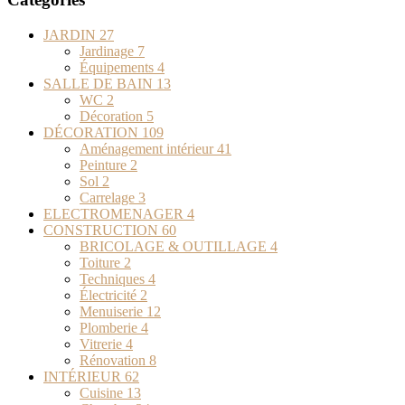
JARDIN
27
Jardinage
7
Équipements
4
SALLE DE BAIN
13
WC
2
Décoration
5
DÉCORATION
109
Aménagement intérieur
41
Peinture
2
Sol
2
Carrelage
3
ELECTROMENAGER
4
CONSTRUCTION
60
BRICOLAGE & OUTILLAGE
4
Toiture
2
Techniques
4
Électricité
2
Menuiserie
12
Plomberie
4
Vitrerie
4
Rénovation
8
INTÉRIEUR
62
Cuisine
13