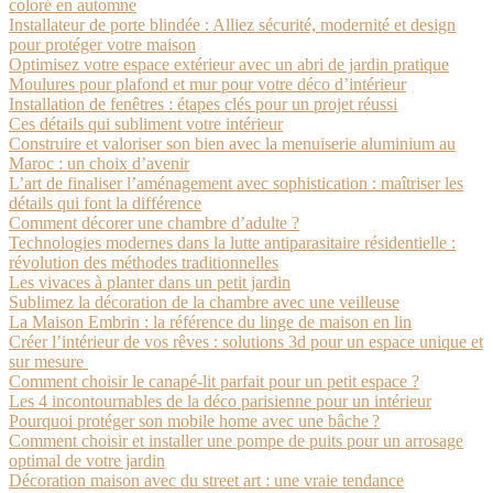
coloré en automne
Installateur de porte blindée : Alliez sécurité, modernité et design
pour protéger votre maison
Optimisez votre espace extérieur avec un abri de jardin pratique
Moulures pour plafond et mur pour votre déco d’intérieur
Installation de fenêtres : étapes clés pour un projet réussi
Ces détails qui subliment votre intérieur
Construire et valoriser son bien avec la menuiserie aluminium au
Maroc : un choix d’avenir
L’art de finaliser l’aménagement avec sophistication : maîtriser les
détails qui font la différence
Comment décorer une chambre d’adulte ?
Technologies modernes dans la lutte antiparasitaire résidentielle :
révolution des méthodes traditionnelles
Les vivaces à planter dans un petit jardin
Sublimez la décoration de la chambre avec une veilleuse
La Maison Embrin : la référence du linge de maison en lin
Créer l’intérieur de vos rêves : solutions 3d pour un espace unique et
sur mesure
Comment choisir le canapé-lit parfait pour un petit espace ?
Les 4 incontournables de la déco parisienne pour un intérieur
Pourquoi protéger son mobile home avec une bâche ?
Comment choisir et installer une pompe de puits pour un arrosage
optimal de votre jardin
Décoration maison avec du street art : une vraie tendance