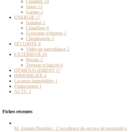
Chambre
24
Salon
13
Garage
2
ENERGIE
17
Isolation
1
Chauffage
6
Economie d'énergie
2
Climatisation
2
SÉCURITÉ
8
Vidéo de surveillance
2
EXTÉRIEUR
20
Piscine
2
Terrasse et balcon
6
DÉMÉNAGEMENT
17
IMMOBILIER
4
Location immobilière
1
Financement
1
ACTU
3
Fiches récentes
M. Armani Plombier : L'excellence du service de proximité à