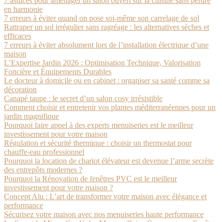
7 astuces pour aménager un salon ouvert sur la cuisine sans perdre
en harmonie
7 erreurs à éviter quand on pose soi-même son carrelage de sol
Rattraper un sol irrégulier sans ragréage : les alternatives sèches et
efficaces
7 erreurs à éviter absolument lors de l’installation électrique d’une
maison
L’Expertise Jardin 2026 : Optimisation Technique, Valorisation
Foncière et Équipements Durables
Le docteur à domicile ou en cabinet : organiser sa santé comme sa
décoration
Canapé taupe : le secret d’un salon cosy irrésistible
Comment choisir et entretenir vos plantes méditerranéennes pour un
jardin magnifique
Pourquoi faire appel à des experts menuiseries est le meilleur
investissement pour votre maison
Régulation et sécurité thermique : choisir un thermostat pour
chauffe-eau professionnel
Pourquoi la location de chariot élévateur est devenue l’arme secrète
des entrepôts modernes ?
Pourquoi la Rénovation de fenêtres PVC est le meilleur
investissement pour votre maison ?
Concept Alu : L’art de transformer votre maison avec élégance et
performance
Sécurisez votre maison avec nos menuiseries haute performance