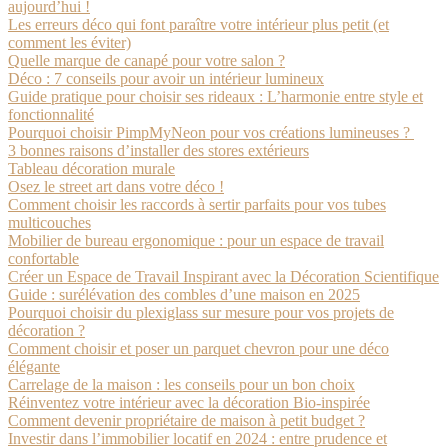
aujourd’hui !
Les erreurs déco qui font paraître votre intérieur plus petit (et
comment les éviter)
Quelle marque de canapé pour votre salon ?
Déco : 7 conseils pour avoir un intérieur lumineux
Guide pratique pour choisir ses rideaux : L’harmonie entre style et
fonctionnalité
Pourquoi choisir PimpMyNeon pour vos créations lumineuses ?
3 bonnes raisons d’installer des stores extérieurs
Tableau décoration murale
Osez le street art dans votre déco !
Comment choisir les raccords à sertir parfaits pour vos tubes
multicouches
Mobilier de bureau ergonomique : pour un espace de travail
confortable
Créer un Espace de Travail Inspirant avec la Décoration Scientifique
Guide : surélévation des combles d’une maison en 2025
Pourquoi choisir du plexiglass sur mesure pour vos projets de
décoration ?
Comment choisir et poser un parquet chevron pour une déco
élégante
Carrelage de la maison : les conseils pour un bon choix
Réinventez votre intérieur avec la décoration Bio-inspirée
Comment devenir propriétaire de maison à petit budget ?
Investir dans l’immobilier locatif en 2024 : entre prudence et