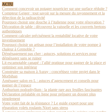
ACTU
Comment concevoir un potager nourricier sur une surface réduite ?
Compteur Geiger : tout savoir sur la mesure du rayonnement et la
détection de la radioactivité
Pourquoi choisir une douche à l’italienne pour votre rénovation ?
Décoration de table : découvrez la vaisselle et les couverts bretons
authentiques
Comment calculer précisément la rentabilité locative de votre
investissement
Pourquoi choisir un artisan pour l’installation de votre pompe à
chaleur à Grenoble ?
Déménagement pas cher : astuces, solutions et services pour
déménager sans se ruiner
Lit escamotable canapé : l’allié pratique pour gagner de la place et
optimiser son intérieur
Construire sa maison à Auray : concrétisez votre projet dans le
Morbihan
Aménager salon en L : astuces d’agencement et conseils pour
gagner de l’espace
Anthurium podophyllum : la plante rare aux feuilles fascinantes
Déclaration préalable en ligne pour préparer un dossier plus
simplement
Votre volet fait de la résistance ? Le guide expert pour une
réparation volets roulants Niort sans stress