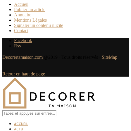
Accueil
Publier un article
Annuaire
Mentions Légales
Signaler un contenu illicite
Contact
Facebook
Rss
Decorertamaison.com
@2019 - Tous droits réservés -
SiteMap
Retour en haut de page
ACCUEIL
ACTU