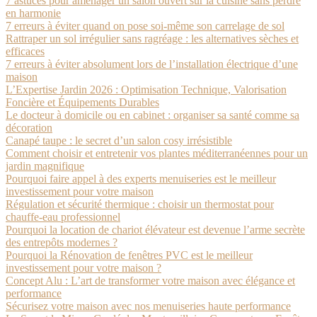
7 astuces pour aménager un salon ouvert sur la cuisine sans perdre
en harmonie
7 erreurs à éviter quand on pose soi-même son carrelage de sol
Rattraper un sol irrégulier sans ragréage : les alternatives sèches et
efficaces
7 erreurs à éviter absolument lors de l’installation électrique d’une
maison
L’Expertise Jardin 2026 : Optimisation Technique, Valorisation
Foncière et Équipements Durables
Le docteur à domicile ou en cabinet : organiser sa santé comme sa
décoration
Canapé taupe : le secret d’un salon cosy irrésistible
Comment choisir et entretenir vos plantes méditerranéennes pour un
jardin magnifique
Pourquoi faire appel à des experts menuiseries est le meilleur
investissement pour votre maison
Régulation et sécurité thermique : choisir un thermostat pour
chauffe-eau professionnel
Pourquoi la location de chariot élévateur est devenue l’arme secrète
des entrepôts modernes ?
Pourquoi la Rénovation de fenêtres PVC est le meilleur
investissement pour votre maison ?
Concept Alu : L’art de transformer votre maison avec élégance et
performance
Sécurisez votre maison avec nos menuiseries haute performance