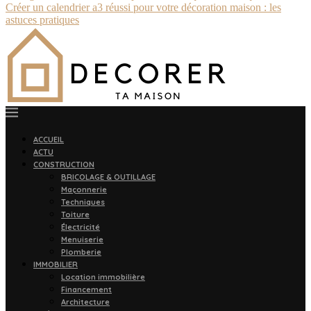
Créer un calendrier a3 réussi pour votre décoration maison : les
astuces pratiques
ACCUEIL
ACTU
CONSTRUCTION
BRICOLAGE & OUTILLAGE
Maçonnerie
Techniques
Toiture
Électricité
Menuiserie
Plomberie
IMMOBILIER
Location immobilière
Financement
Architecture