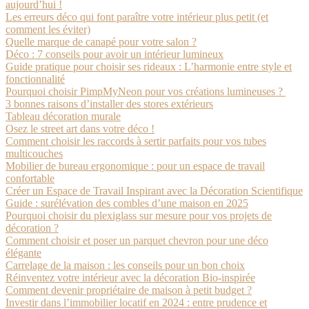
aujourd’hui !
Les erreurs déco qui font paraître votre intérieur plus petit (et
comment les éviter)
Quelle marque de canapé pour votre salon ?
Déco : 7 conseils pour avoir un intérieur lumineux
Guide pratique pour choisir ses rideaux : L’harmonie entre style et
fonctionnalité
Pourquoi choisir PimpMyNeon pour vos créations lumineuses ?
3 bonnes raisons d’installer des stores extérieurs
Tableau décoration murale
Osez le street art dans votre déco !
Comment choisir les raccords à sertir parfaits pour vos tubes
multicouches
Mobilier de bureau ergonomique : pour un espace de travail
confortable
Créer un Espace de Travail Inspirant avec la Décoration Scientifique
Guide : surélévation des combles d’une maison en 2025
Pourquoi choisir du plexiglass sur mesure pour vos projets de
décoration ?
Comment choisir et poser un parquet chevron pour une déco
élégante
Carrelage de la maison : les conseils pour un bon choix
Réinventez votre intérieur avec la décoration Bio-inspirée
Comment devenir propriétaire de maison à petit budget ?
Investir dans l’immobilier locatif en 2024 : entre prudence et