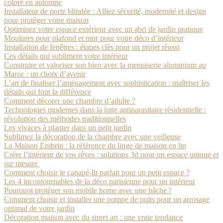
coloré en automne
Installateur de porte blindée : Alliez sécurité, modernité et design
pour protéger votre maison
Optimisez votre espace extérieur avec un abri de jardin pratique
Moulures pour plafond et mur pour votre déco d’intérieur
Installation de fenêtres : étapes clés pour un projet réussi
Ces détails qui subliment votre intérieur
Construire et valoriser son bien avec la menuiserie aluminium au
Maroc : un choix d’avenir
L’art de finaliser l’aménagement avec sophistication : maîtriser les
détails qui font la différence
Comment décorer une chambre d’adulte ?
Technologies modernes dans la lutte antiparasitaire résidentielle :
révolution des méthodes traditionnelles
Les vivaces à planter dans un petit jardin
Sublimez la décoration de la chambre avec une veilleuse
La Maison Embrin : la référence du linge de maison en lin
Créer l’intérieur de vos rêves : solutions 3d pour un espace unique et
sur mesure
Comment choisir le canapé-lit parfait pour un petit espace ?
Les 4 incontournables de la déco parisienne pour un intérieur
Pourquoi protéger son mobile home avec une bâche ?
Comment choisir et installer une pompe de puits pour un arrosage
optimal de votre jardin
Décoration maison avec du street art : une vraie tendance