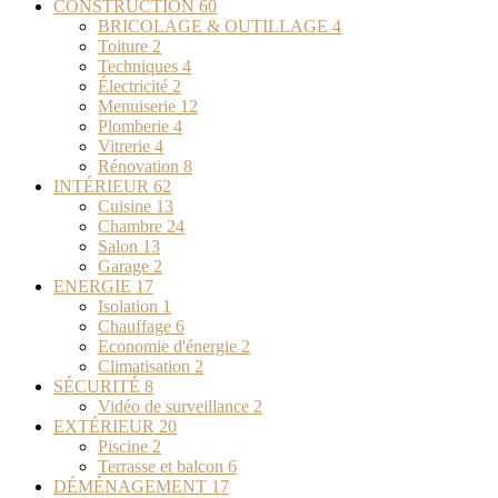
CONSTRUCTION
60
BRICOLAGE & OUTILLAGE
4
Toiture
2
Techniques
4
Électricité
2
Menuiserie
12
Plomberie
4
Vitrerie
4
Rénovation
8
INTÉRIEUR
62
Cuisine
13
Chambre
24
Salon
13
Garage
2
ENERGIE
17
Isolation
1
Chauffage
6
Economie d'énergie
2
Climatisation
2
SÉCURITÉ
8
Vidéo de surveillance
2
EXTÉRIEUR
20
Piscine
2
Terrasse et balcon
6
DÉMÉNAGEMENT
17