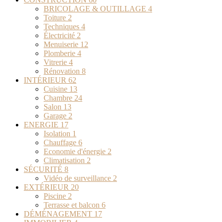
BRICOLAGE & OUTILLAGE
4
Toiture
2
Techniques
4
Électricité
2
Menuiserie
12
Plomberie
4
Vitrerie
4
Rénovation
8
INTÉRIEUR
62
Cuisine
13
Chambre
24
Salon
13
Garage
2
ENERGIE
17
Isolation
1
Chauffage
6
Economie d'énergie
2
Climatisation
2
SÉCURITÉ
8
Vidéo de surveillance
2
EXTÉRIEUR
20
Piscine
2
Terrasse et balcon
6
DÉMÉNAGEMENT
17