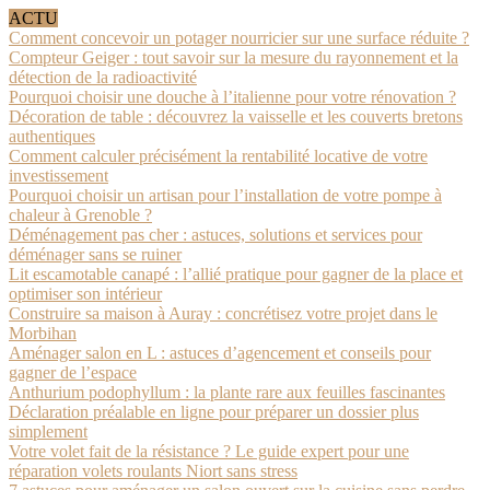
ACTU
Comment concevoir un potager nourricier sur une surface réduite ?
Compteur Geiger : tout savoir sur la mesure du rayonnement et la
détection de la radioactivité
Pourquoi choisir une douche à l’italienne pour votre rénovation ?
Décoration de table : découvrez la vaisselle et les couverts bretons
authentiques
Comment calculer précisément la rentabilité locative de votre
investissement
Pourquoi choisir un artisan pour l’installation de votre pompe à
chaleur à Grenoble ?
Déménagement pas cher : astuces, solutions et services pour
déménager sans se ruiner
Lit escamotable canapé : l’allié pratique pour gagner de la place et
optimiser son intérieur
Construire sa maison à Auray : concrétisez votre projet dans le
Morbihan
Aménager salon en L : astuces d’agencement et conseils pour
gagner de l’espace
Anthurium podophyllum : la plante rare aux feuilles fascinantes
Déclaration préalable en ligne pour préparer un dossier plus
simplement
Votre volet fait de la résistance ? Le guide expert pour une
réparation volets roulants Niort sans stress