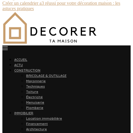
Créer un calendrier a3 réussi pour votre décoration maison : les
astuces pratiques
ACCUEIL
ACTU
CONSTRUCTION
BRICOLAGE & OUTILLAGE
Maçonnerie
Techniques
Toiture
Électricité
Menuiserie
Plomberie
IMMOBILIER
Location immobilière
Financement
Architecture