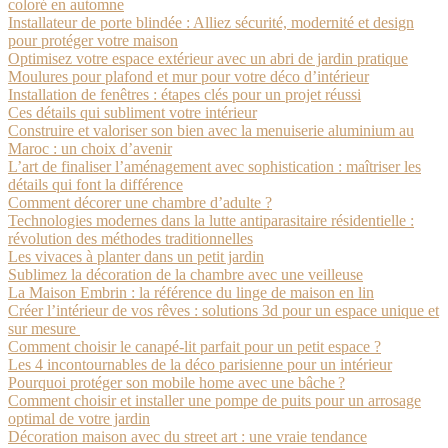
coloré en automne
Installateur de porte blindée : Alliez sécurité, modernité et design
pour protéger votre maison
Optimisez votre espace extérieur avec un abri de jardin pratique
Moulures pour plafond et mur pour votre déco d’intérieur
Installation de fenêtres : étapes clés pour un projet réussi
Ces détails qui subliment votre intérieur
Construire et valoriser son bien avec la menuiserie aluminium au
Maroc : un choix d’avenir
L’art de finaliser l’aménagement avec sophistication : maîtriser les
détails qui font la différence
Comment décorer une chambre d’adulte ?
Technologies modernes dans la lutte antiparasitaire résidentielle :
révolution des méthodes traditionnelles
Les vivaces à planter dans un petit jardin
Sublimez la décoration de la chambre avec une veilleuse
La Maison Embrin : la référence du linge de maison en lin
Créer l’intérieur de vos rêves : solutions 3d pour un espace unique et
sur mesure
Comment choisir le canapé-lit parfait pour un petit espace ?
Les 4 incontournables de la déco parisienne pour un intérieur
Pourquoi protéger son mobile home avec une bâche ?
Comment choisir et installer une pompe de puits pour un arrosage
optimal de votre jardin
Décoration maison avec du street art : une vraie tendance