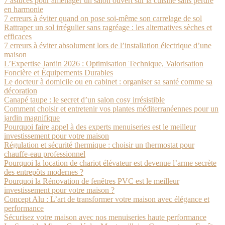
7 astuces pour aménager un salon ouvert sur la cuisine sans perdre
en harmonie
7 erreurs à éviter quand on pose soi-même son carrelage de sol
Rattraper un sol irrégulier sans ragréage : les alternatives sèches et
efficaces
7 erreurs à éviter absolument lors de l’installation électrique d’une
maison
L’Expertise Jardin 2026 : Optimisation Technique, Valorisation
Foncière et Équipements Durables
Le docteur à domicile ou en cabinet : organiser sa santé comme sa
décoration
Canapé taupe : le secret d’un salon cosy irrésistible
Comment choisir et entretenir vos plantes méditerranéennes pour un
jardin magnifique
Pourquoi faire appel à des experts menuiseries est le meilleur
investissement pour votre maison
Régulation et sécurité thermique : choisir un thermostat pour
chauffe-eau professionnel
Pourquoi la location de chariot élévateur est devenue l’arme secrète
des entrepôts modernes ?
Pourquoi la Rénovation de fenêtres PVC est le meilleur
investissement pour votre maison ?
Concept Alu : L’art de transformer votre maison avec élégance et
performance
Sécurisez votre maison avec nos menuiseries haute performance