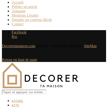
Accueil
Publier un article
Annuaire
Mentions Légales
Signaler un contenu illicite
Contact
Facebook
Rss
Decorertamaison.com
@2019 - Tous droits réservés -
SiteMap
Retour en haut de page
ACCUEIL
ACTU