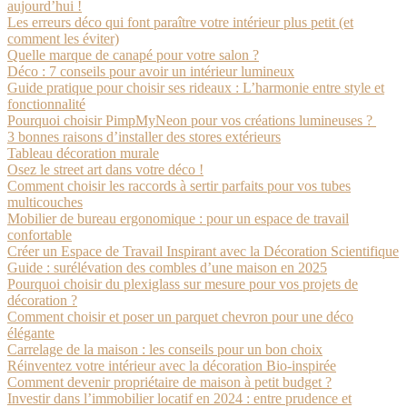
aujourd’hui !
Les erreurs déco qui font paraître votre intérieur plus petit (et
comment les éviter)
Quelle marque de canapé pour votre salon ?
Déco : 7 conseils pour avoir un intérieur lumineux
Guide pratique pour choisir ses rideaux : L’harmonie entre style et
fonctionnalité
Pourquoi choisir PimpMyNeon pour vos créations lumineuses ?
3 bonnes raisons d’installer des stores extérieurs
Tableau décoration murale
Osez le street art dans votre déco !
Comment choisir les raccords à sertir parfaits pour vos tubes
multicouches
Mobilier de bureau ergonomique : pour un espace de travail
confortable
Créer un Espace de Travail Inspirant avec la Décoration Scientifique
Guide : surélévation des combles d’une maison en 2025
Pourquoi choisir du plexiglass sur mesure pour vos projets de
décoration ?
Comment choisir et poser un parquet chevron pour une déco
élégante
Carrelage de la maison : les conseils pour un bon choix
Réinventez votre intérieur avec la décoration Bio-inspirée
Comment devenir propriétaire de maison à petit budget ?
Investir dans l’immobilier locatif en 2024 : entre prudence et